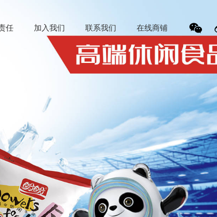
责任
加入我们
联系我们
在线商铺
我
们的
微信