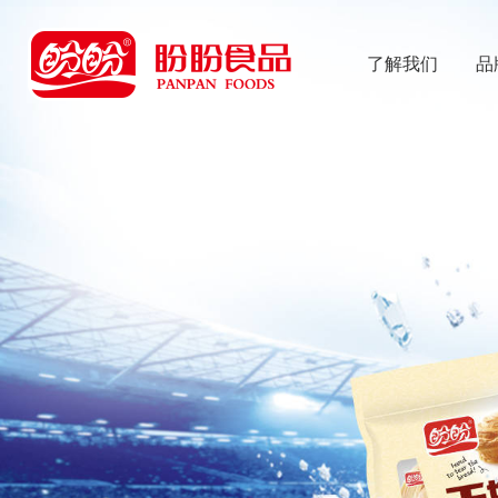
了解我们
品
乐
鱼体育app