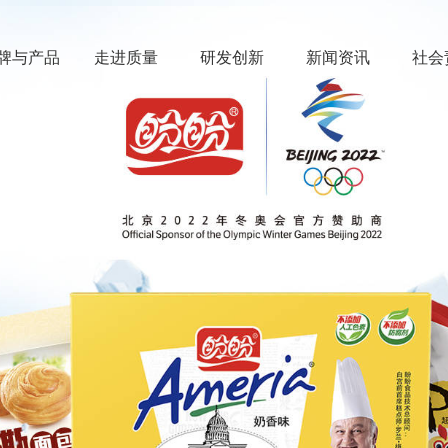
牌与产品
走进质量
研发创新
新闻资讯
社会